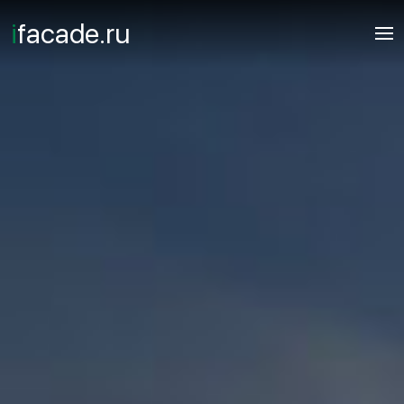
i
facade.ru